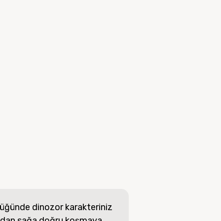
üğünde dinozor karakteriniz
oldan sağa doğru koşmaya