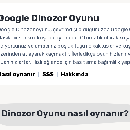
Google Dinozor Oyunu
oogle Dinozor oyunu, çevrimdışı olduğunuzda Google C
lasik bir sonsuz koşucu oyunudur. Otomatik olarak koşa
diyorsunuz ve amacınız boşluk tuşu ile kaktüsler ve kuşl
zerinden atlayarak kaçmaktır. İlerledikçe oyun hızlanır
uanınız artar. Hızlı eğlence için basit ama bağımlılık ya
Nasıl oynanır
SSS
Hakkında
Dinozor Oyunu nasıl oynanır?