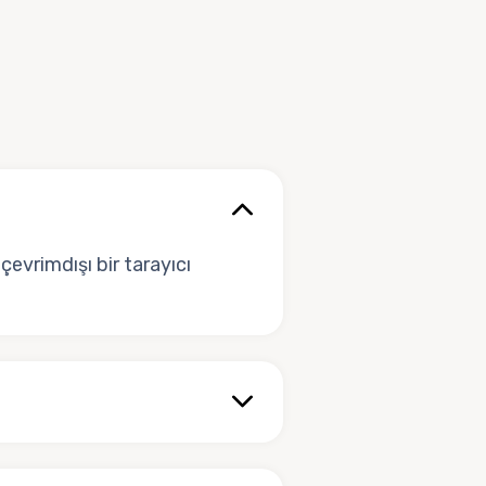
evrimdışı bir tarayıcı