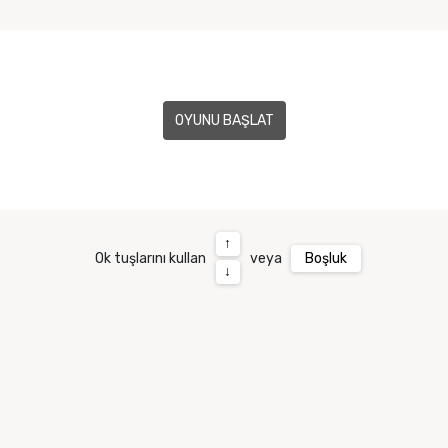
OYUNU BAŞLAT
↑
Ok tuşlarını kullan
veya
Boşluk
↓