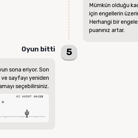
Mümkün olduğu kad
için engellerin üze
Herhangi bir enge
puanınız artar.
Oyun bitti
yun sona eriyor. Son
 ve sayfayı yeniden
mayı seçebilirsiniz.