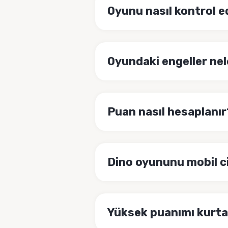
Oyunu nasıl kontrol 
Oyundaki engeller nel
Puan nasıl hesaplanır
Dino oyununu mobil c
Yüksek puanımı kurtar