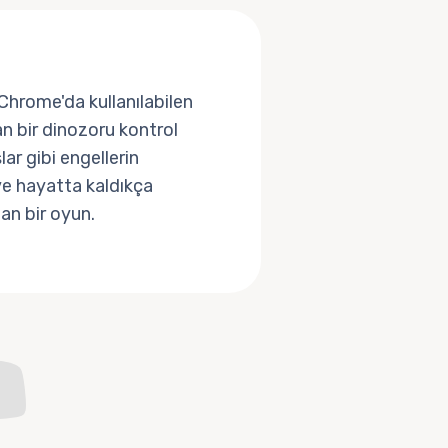
hrome'da kullanılabilen
n bir dinozoru kontrol
ar gibi engellerin
 ve hayatta kaldıkça
pan bir oyun.