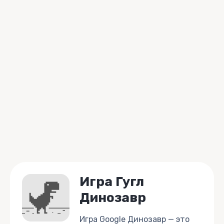
Игра Гугл
Динозавр
Игра Google Динозавр — это