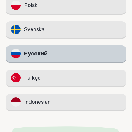
Polski
Svenska
Русский
Türkçe
Indonesian