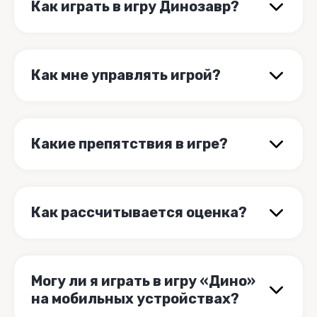
Как играть в игру Динозавр?
Как мне управлять игрой?
Какие препятствия в игре?
Как рассчитывается оценка?
Могу ли я играть в игру «Дино»
на мобильных устройствах?